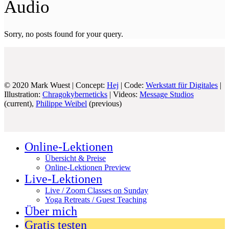
Audio
Sorry, no posts found for your query.
© 2020 Mark Wuest | Concept:
Hej
| Code:
Werkstatt für Digitales
|
Illustration:
Chragokyberneticks
| Videos:
Message Studios
(current),
Philippe Weibel
(previous)
Online-Lektionen
Übersicht & Preise
Online-Lektionen Preview
Live-Lektionen
Live / Zoom Classes on Sunday
Yoga Retreats / Guest Teaching
Über mich
Gratis testen