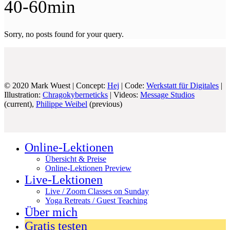
40-60min
Sorry, no posts found for your query.
© 2020 Mark Wuest | Concept:
Hej
| Code:
Werkstatt für Digitales
|
Illustration:
Chragokyberneticks
| Videos:
Message Studios
(current),
Philippe Weibel
(previous)
Online-Lektionen
Übersicht & Preise
Online-Lektionen Preview
Live-Lektionen
Live / Zoom Classes on Sunday
Yoga Retreats / Guest Teaching
Über mich
Gratis testen