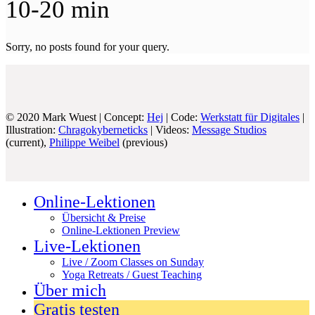
10-20 min
Sorry, no posts found for your query.
© 2020 Mark Wuest | Concept:
Hej
| Code:
Werkstatt für Digitales
|
Illustration:
Chragokyberneticks
| Videos:
Message Studios
(current),
Philippe Weibel
(previous)
Online-Lektionen
Übersicht & Preise
Online-Lektionen Preview
Live-Lektionen
Live / Zoom Classes on Sunday
Yoga Retreats / Guest Teaching
Über mich
Gratis testen