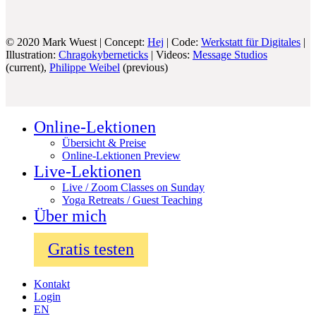
© 2020 Mark Wuest | Concept:
Hej
| Code:
Werkstatt für Digitales
|
Illustration:
Chragokyberneticks
| Videos:
Message Studios
(current),
Philippe Weibel
(previous)
Online-Lektionen
Übersicht & Preise
Online-Lektionen Preview
Live-Lektionen
Live / Zoom Classes on Sunday
Yoga Retreats / Guest Teaching
Über mich
Gratis testen
Kontakt
Login
EN