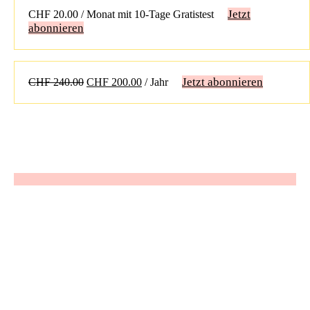
Jetzt
CHF
20.00
/ Monat mit 10-Tage Gratistest
abonnieren
Ursprünglicher
Aktueller
Jetzt abonnieren
CHF
240.00
CHF
200.00
/ Jahr
Preis
Preis
war:
ist:
CHF 240.00
CHF 200.00.